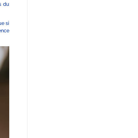
s du
e si
ence