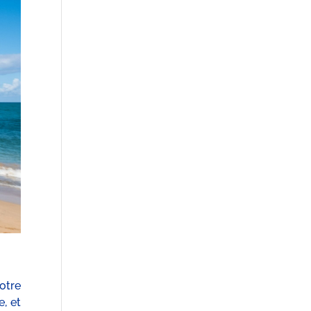
otre
e, et