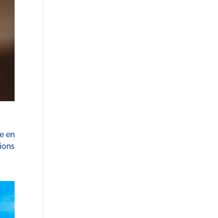
e en
tions