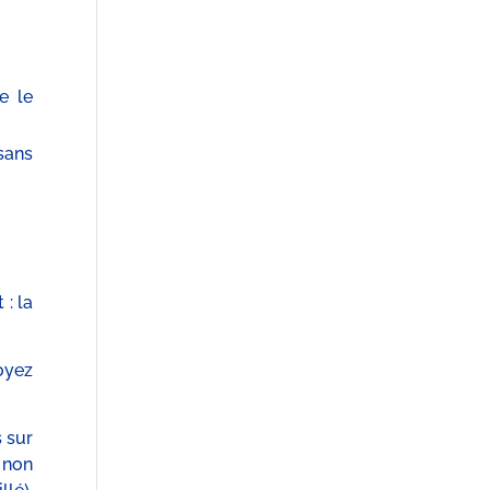
e le
sans
: la
oyez
 sur
 non